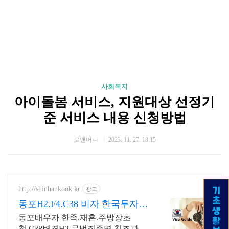
사회복지
아이돌봄 서비스, 지원대상 선정기
준 서비스 내용 신청방법
로앤머니
2023. 11. 27. 18:15
http://shinhankook.kr
광고
동포H2.F4.C38 비자 한국투자비
자
동포배우자 한족.재혼.주방장초
청.C38변경H2.무범죄증명.친조관계