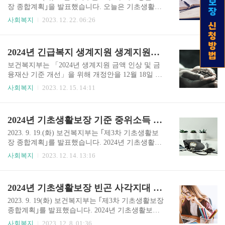
초수급..
비스를 소개합니다. 맞춤형 수혜서비스란 정부에
장 종합계획｣을 발표했습니다. 오늘은 기초생활보
서 시행하는 각종 재정수혜정보를 '한 곳에서 한눈
장 급여 중 교육급여 수급자의 기준 중위소득, 선정
사회복지
2023. 12. 22. 06:26
에 제공'하기 위한 차세대 열린재정 맞춤형 수혜정
기준, 그리고 교육활동지원비를 알아보겠습니다.
보 서비스입니다. 재정사업 정보를 사이트별로 일
기초생활보장이란? 기초생활보장은 「국민기초생
일이 검색해야 하는 불편을 최소화하기 위해 수혜
활 보장법」 제1조 및 「국민기초생활 보장법」 제
2024년 긴급복지 생계지원 생계지원대상 생계지원금 지원요청
정보를 통합하여 제공합니다. 맞춤형 수혜서비스
7조에 의거, 국가에서 개별가구의 소득이 국가가
활용방법 정부로부터 받을 수 있는 복지..
정한 일정 기준선에 미달하는 경우 생활수준에 따
보건복지부는 「2024년 생계지원 금액 인상 및 금
라 기초생활을 할 수 있도록 지원하는 것입니다.
융재산 기준 개선」을 위해 개정안을 12월 18일 예
「국민기초생활 보장법」 제1조(목적) 이 법은 생
고하고 2024년 1월 1일부터 시행한다고 밝혔습니
사회복지
2023. 12. 15. 14:11
활이 어려운 사람에게 필요한 급여를 실시하여 이
다. 2024년에 시행될 생계지원의 생계급여 지원금
들의 최저생활을 보장하고 자활을 돕는 것을 목적
및 금융재산 기준은 어떻게 달라지는지 알아보고,
으로 한다. 제7조(급여의 종류) ① 이 법에 따른 급
이에 따른 지원대상, 지원금, 지원요청은 어떻게 하
2024년 기초생활보장 기준 중위소득 급여별 선정기준
여의 종류는 다음 각 호와 같다. 1. 생계급여 2. 주
는지 알려드리겠습니다. 긴급복지란 긴급복지란
거급여 3. 의료급여 4...
실직으로 인한 소득상실 등 위기상황 발생으로 생
2023. 9. 19.(화) 보건복지부는 ｢제3차 기초생활보
계유지가 곤란한 저소득층에게 일시적으로 생계,
장 종합계획｣를 발표했습니다. 2024년 기초생활보
거주, 의료등을 지원하는 제도입니다. 긴급복지 생
장은 빈곤 사각지대를 해소하기 위해 생계급여, 의
사회복지
2023. 12. 14. 13:16
계지원 대상 긴급복 복지 생계지원 대상은 위기상
료급여, 주거급여, 교육급여, 해산급여, 장제급여,
황에 처한 사람으로 소득 기준 및 재산(재산의 합
자활급여 등에 관해 선정기준 기준 중위소득을 개
계액 + 금융재산) 기준을 충족하는 사람입니다. ▶
선했습니다. 2024년도에는 현행보다 얼마가 어떻
2024년 기초생활보장 빈곤 사각지대 해소 10개
위기상황 위기상황이란 주소득자 또는 부소득자의
게 상향되는지 알아보겠습니다. 기초생활보장이
실직으로 소득 상실, 수술 또는..
란? 기초생활보장은 「국민기초생활 보장법」 제1
2023. 9. 19(화) 보건복지부는 ｢제3차 기초생활보장
조 및 「국민기초생활 보장법」 제7조에 의거, 국
종합계획｣를 발표했습니다. 2024년 기초생활보장
가에서 개별가구의 소득이 국가가 정한 일정 기준
은 빈곤 사각지대를 해소하기 위해 현행 기준을 대
사회복지
2023. 12. 8. 01:36