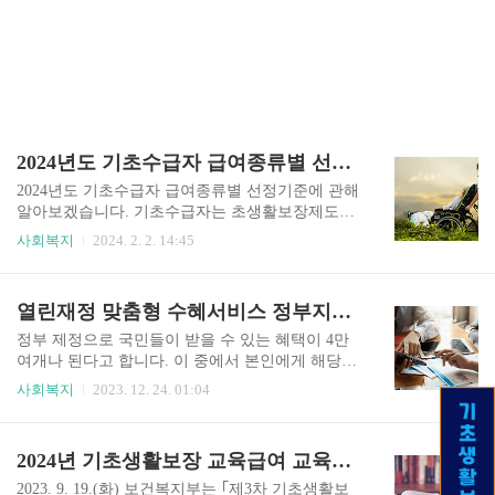
2024년도 기초수급자 급여종류별 선정기준
2024년도 기초수급자 급여종류별 선정기준에 관해
알아보겠습니다. 기초수급자는 초생활보장제도를
통해 생활이 어려운 국민이 정부지원을 받는 사람
사회복지
2024. 2. 2. 14:45
입니다. 오늘은 기초수급자 선정기준이 무엇인지
에 관해 쉽게 이해 할 수 있도록 포스팅했습니다.
끝까지 읽어보시면 유익한 정보가 되실 것입니다.
열린재정 맞춤형 수혜서비스 정부지원금
기초수급자는 누구인가? 기초수급자는 누구인가?
기초수급자는 생활이 어려워서 정부지원을 받는
정부 제정으로 국민들이 받을 수 있는 혜택이 4만
사람입니다. 기초수급자가 선정되기 위해서는 선
여개나 된다고 합니다. 이 중에서 본인에게 해당하
정기준에 부합해야 합니다. 그 기초수급자 기준은
는 정책이 무엇인지 찾는 방법은 정부 24의 보조금
사회복지
2023. 12. 24. 01:04
가구당 소득인정액이 급여종류별 기준중위소득과
24, 복지로 홈페이지의 복지멤버십이 대표적입니
비교해서 같거나 적어야합니다. 급여종류는 생계
다. 하지만 복지 외에도 일자리나 부동산 관련된 대
급여, 의료급여, 주거급여, 교육급여 등입니다. 4개
출 정책 등 정부에서 제공하는 여러 종류의 국고보
2024년 기초생활보장 교육급여 교육활동지원비
의 급여 중 1개 이상 급여를 받는 사람을 기초생활
조금, 복지해택들은 훨씬 더 다양합니다. 이 모든
수급자라고 합니다. 기초수급자 급여지급 기준 기
것을 간편하게 볼 수 있는 열린재정 맞춤형 수혜서
2023. 9. 19.(화) 보건복지부는 ｢제3차 기초생활보