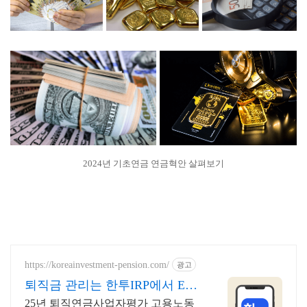
2024년 기초연금 연금혁안 살펴보기
https://koreainvestment-pension.com/
광고
퇴직금 관리는 한투IRP에서 ETF
거래수수료 무료
25년 퇴직연금사업자평가 고용노동